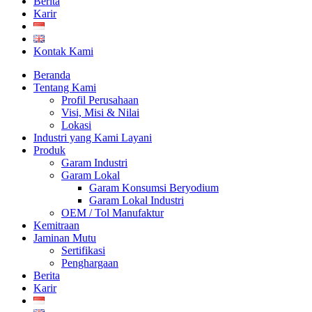
Berita
Karir
Kontak Kami
Beranda
Tentang Kami
Profil Perusahaan
Visi, Misi & Nilai
Lokasi
Industri yang Kami Layani
Produk
Garam Industri
Garam Lokal
Garam Konsumsi Beryodium
Garam Lokal Industri
OEM / Tol Manufaktur
Kemitraan
Jaminan Mutu
Sertifikasi
Penghargaan
Berita
Karir