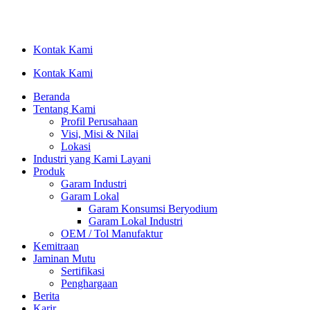
Lewati
ke
konten
Kontak Kami
Kontak Kami
Beranda
Tentang Kami
Profil Perusahaan
Visi, Misi & Nilai
Lokasi
Industri yang Kami Layani
Produk
Garam Industri
Garam Lokal
Garam Konsumsi Beryodium
Garam Lokal Industri
OEM / Tol Manufaktur
Kemitraan
Jaminan Mutu
Sertifikasi
Penghargaan
Berita
Karir