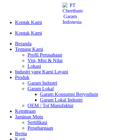
Lewati
ke
konten
Kontak Kami
Kontak Kami
Beranda
Tentang Kami
Profil Perusahaan
Visi, Misi & Nilai
Lokasi
Industri yang Kami Layani
Produk
Garam Industri
Garam Lokal
Garam Konsumsi Beryodium
Garam Lokal Industri
OEM / Tol Manufaktur
Kemitraan
Jaminan Mutu
Sertifikasi
Penghargaan
Berita
Karir