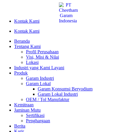
Lewati
ke
konten
Kontak Kami
Kontak Kami
Beranda
Tentang Kami
Profil Perusahaan
Visi, Misi & Nilai
Lokasi
Industri yang Kami Layani
Produk
Garam Industri
Garam Lokal
Garam Konsumsi Beryodium
Garam Lokal Industri
OEM / Tol Manufaktur
Kemitraan
Jaminan Mutu
Sertifikasi
Penghargaan
Berita
Karir