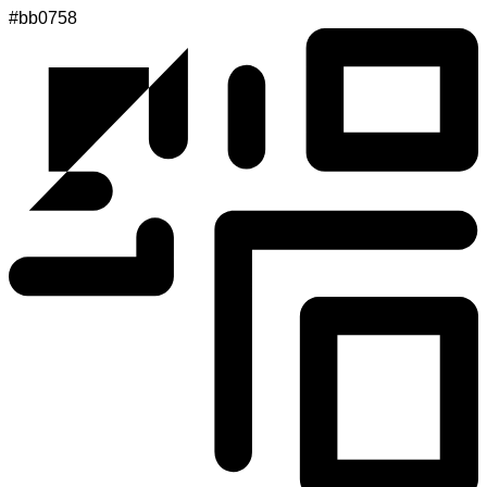
#bb0758